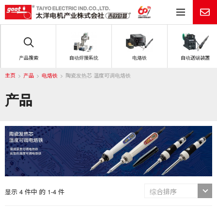
目
产品搜索
自动焊接系统
电烙铁
自动送锡装置
主页
产品
电烙铁
陶瓷发热芯 温度可调电烙铁
产品
显示 4 件中 的 1-4 件