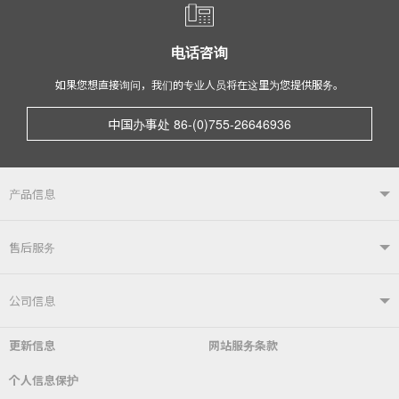
电话咨询
如果您想直接询问，我们的专业人员将在这里为您提供服务。
中国办事处 86-(0)755-26646936
产品信息
产品信息TOP
售后服务
自动焊接系统
电烙铁
售后服务TOP
公司信息
自动送锡装置
焊嘴温度计／电烙铁综合测试仪
更新信息
网站服务条款
常见问题
综合目录
公司简介
社长致辞
个人信息保护
锡炉
表面贴装／SMT关联产品
SDS（​​MSDS）产品安全数据表
使用说明书