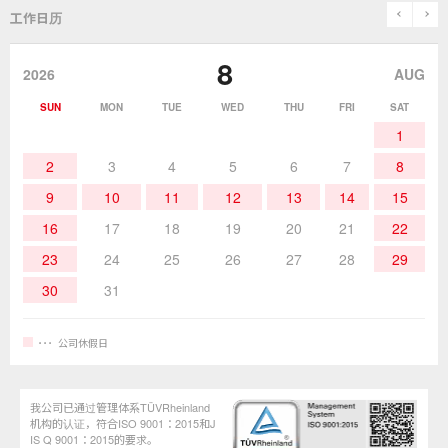
历史
关于「goot」品牌
prev
n
工作日历
除锡
作业辅助用品
停止销售的产品
咨询・索取资料
goot(吉欧欧替)发展史
8
2026
AUG
作业用材料
热加工
SUN
MON
TUE
WED
THU
FRI
SAT
1
作业辅助工具
2
3
4
5
6
7
8
9
10
11
12
13
14
15
16
17
18
19
20
21
22
23
24
25
26
27
28
29
30
31
公司休假日
我公司已通过管理体系TÜVRheinland
机构的认证，符合ISO 9001：2015和J
IS Q 9001：2015的要求。