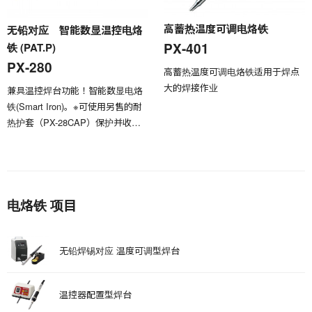
高蓄热温度可调电烙铁
无铅对应 智能数显温控电烙
PX-401
铁 (PAT.P)
PX-280
高蓄热温度可调电烙铁适用于焊点
大的焊接作业
兼具温控焊台功能！智能数显电烙
铁(Smart Iron)。※可使用另售的耐
热护套（PX-28CAP）保护并收纳
烙铁头。
电烙铁 项目
无铅焊锡对应 温度可调型焊台
温控器配置型焊台