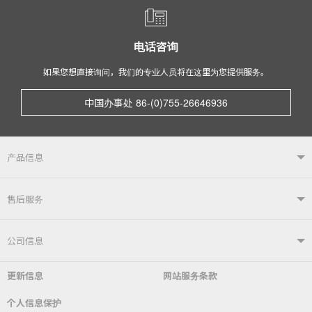
电话咨询
如果您想直接询问，我们的专业人员将在这里为您提供服务。
中国办事处 86-(0)755-26646936
产品信息
产品信息TOP
售后服务
自动焊接系统
电烙铁
售后服务TOP
公司信息
自动送锡装置
焊嘴温度计／电烙铁综合测试仪
更新信息
网站服务条款
常见问题
综合目录
公司简介
社长致辞
个人信息保护