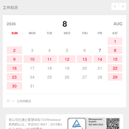
锡炉
表面贴装／SMT关联产品
SDS（​​MSDS）产品安全数据表
使用说明书
历史
关于「goot」品牌
prev
n
工作日历
除锡
作业辅助用品
停止销售的产品
咨询・索取资料
goot(吉欧欧替)发展史
8
2026
AUG
作业用材料
热加工
SUN
MON
TUE
WED
THU
FRI
SAT
1
作业辅助工具
2
3
4
5
6
7
8
9
10
11
12
13
14
15
16
17
18
19
20
21
22
23
24
25
26
27
28
29
30
31
公司休假日
我公司已通过管理体系TÜVRheinland
机构的认证，符合ISO 9001：2015和J
IS Q 9001：2015的要求。