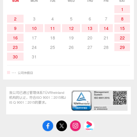
作业用材料
热加工
SUN
MON
TUE
WED
THU
FRI
SAT
1
作业辅助工具
2
3
4
5
6
7
8
9
10
11
12
13
14
15
16
17
18
19
20
21
22
23
24
25
26
27
28
29
30
31
公司休假日
我公司已通过管理体系TÜVRheinland
机构的认证，符合ISO 9001：2015和J
IS Q 9001：2015的要求。