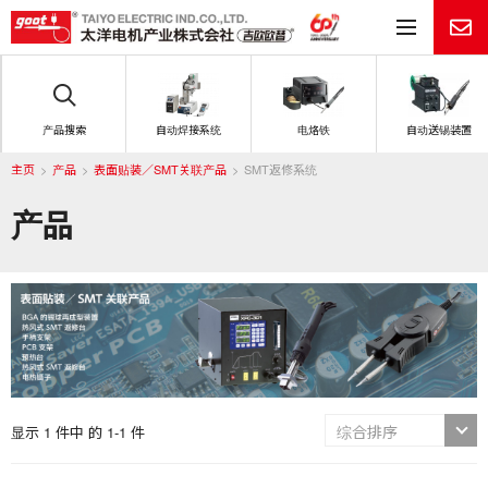
目
产品搜索
自动焊接系统
电烙铁
自动送锡装置
主页
产品
表面贴装／SMT关联产品
SMT返修系统
产品
显示 1 件中 的 1-1 件