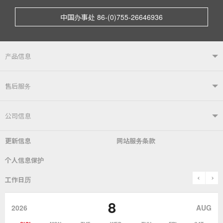
中国办事处 86-(0)755-26646936
产品信息
产品信息TOP
售后服务
自动焊接系统
电烙铁
售后服务TOP
公司信息
自动送锡装置
焊嘴温度计／电烙铁综合测试仪
更新信息
网站服务条款
常见问题
综合目录
公司简介
社长致辞
个人信息保护
锡炉
表面贴装／SMT关联产品
SDS（​​MSDS）产品安全数据表
使用说明书
历史
关于「goot」品牌
prev
n
工作日历
除锡
作业辅助用品
停止销售的产品
咨询・索取资料
goot(吉欧欧替)发展史
8
2026
AUG