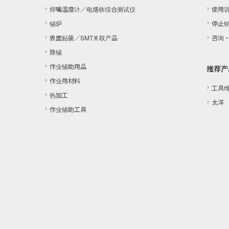
焊嘴温度计／电烙铁综合测试仪
使用
锡炉
停止
表面贴装／SMT关联产品
咨询
除锡
作业辅助用品
推荐产
作业用材料
工具
热加工
太洋 「
作业辅助工具