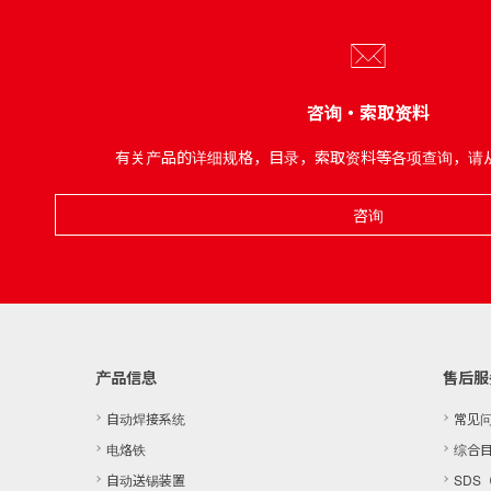
咨询・索取资料
有关产品的详细规格，目录，索取资料等各项查询，请
咨询
产品信息
售后服
自动焊接系统
常见
电烙铁
综合
自动送锡装置
SDS