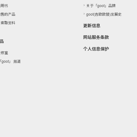
说明书
关于「goot」品牌
销售的产品
goot(吉欧欧替)发展史
・索取资料
更新信息
网站服务条款
品
个人信息保护
维修室
goot」 频道