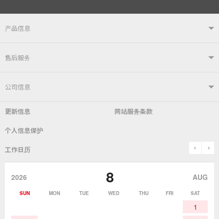
产品信息
产品信息TOP
售后服务
自动焊接系统
电烙铁
售后服务TOP
公司信息
自动送锡装置
焊嘴温度计／电烙铁综合测试仪
更新信息
网站服务条款
常见问题
综合目录
公司简介
社长致辞
个人信息保护
锡炉
表面贴装／SMT关联产品
SDS（​​MSDS）产品安全数据表
使用说明书
历史
关于「goot」品牌
prev
n
工作日历
除锡
作业辅助用品
停止销售的产品
咨询・索取资料
goot(吉欧欧替)发展史
8
2026
AUG
作业用材料
热加工
SUN
MON
TUE
WED
THU
FRI
SAT
1