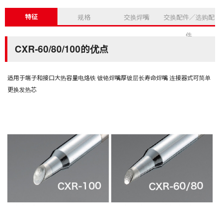
特征
规格
交换焊嘴
交换配件／选购配
件
CXR-60/80/100的优点
适用于端子和接口大热容量电烙铁 镀铬焊嘴厚镀层长寿命焊嘴 连接器式可简单
更换发热芯