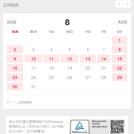
历史
关于「goot」品牌
prev
n
工作日历
除锡
作业辅助用品
停止销售的产品
咨询・索取资料
goot(吉欧欧替)发展史
8
2026
AUG
作业用材料
热加工
SUN
MON
TUE
WED
THU
FRI
SAT
1
作业辅助工具
2
3
4
5
6
7
8
9
10
11
12
13
14
15
16
17
18
19
20
21
22
23
24
25
26
27
28
29
30
31
公司休假日
我公司已通过管理体系TÜVRheinland
机构的认证，符合ISO 9001：2015和J
IS Q 9001：2015的要求。