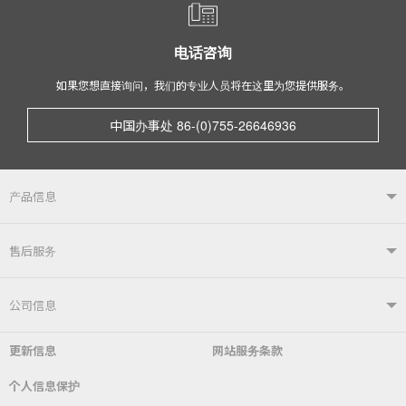
电话咨询
如果您想直接询问，我们的专业人员将在这里为您提供服务。
中国办事处 86-(0)755-26646936
产品信息
产品信息TOP
售后服务
自动焊接系统
电烙铁
售后服务TOP
公司信息
自动送锡装置
焊嘴温度计／电烙铁综合测试仪
更新信息
网站服务条款
常见问题
综合目录
公司简介
社长致辞
个人信息保护
锡炉
表面贴装／SMT关联产品
SDS（​​MSDS）产品安全数据表
使用说明书